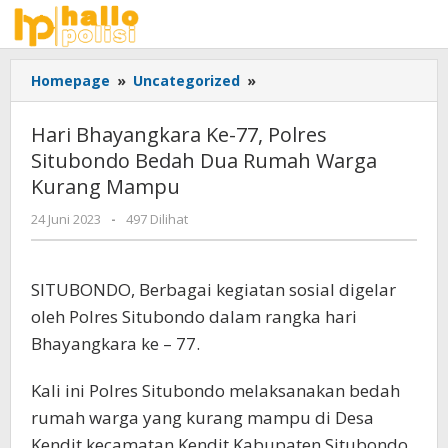
Lewati
ke
konten
Hari
Homepage
»
Uncategorized
»
Bhayangkara
Ke-
Hari Bhayangkara Ke-77, Polres
77,
Situbondo Bedah Dua Rumah Warga
Polres
Kurang Mampu
Situbondo
Bedah
oleh
24 Juni 2023
-
497 Dilihat
Dua
Adhis
Rumah
Warga
SITUBONDO, Berbagai kegiatan sosial digelar
Kurang
Mampu
oleh Polres Situbondo dalam rangka hari
Bhayangkara ke – 77.
Kali ini Polres Situbondo melaksanakan bedah
rumah warga yang kurang mampu di Desa
Kendit kecamatan Kendit Kabupaten Situbondo.