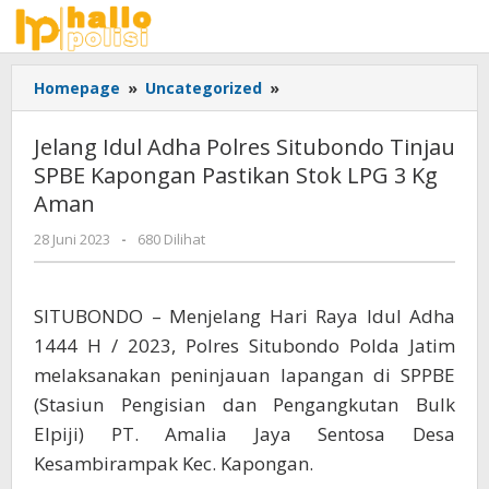
Lewati
ke
konten
Jelang
Homepage
»
Uncategorized
»
Idul
Adha
Jelang Idul Adha Polres Situbondo Tinjau
Polres
SPBE Kapongan Pastikan Stok LPG 3 Kg
Situbondo
Aman
Tinjau
SPBE
oleh
28 Juni 2023
-
680 Dilihat
Kapongan
Adhis
Pastikan
Stok
SITUBONDO – Menjelang Hari Raya Idul Adha
LPG
3
1444 H / 2023, Polres Situbondo Polda Jatim
Kg
melaksanakan peninjauan lapangan di SPPBE
Aman
(Stasiun Pengisian dan Pengangkutan Bulk
Elpiji) PT. Amalia Jaya Sentosa Desa
Kesambirampak Kec. Kapongan.