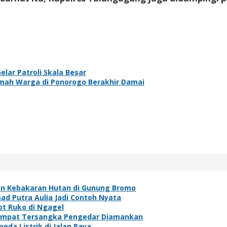
lar Patroli Skala Besar
umah Warga di Ponorogo Berakhir Damai
an Kebakaran Hutan di Gunung Bromo
ad Putra Aulia Jadi Contoh Nyata
t Ruko di Ngagel
, Empat Tersangka Pengedar Diamankan
da Listrik di Jalan Raya