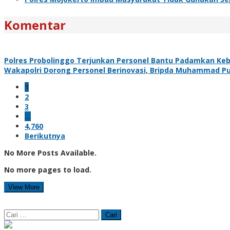
Komentar
Polres Probolinggo Terjunkan Personel Bantu Padamkan Ke
Wakapolri Dorong Personel Berinovasi, Bripda Muhammad Put
1
2
3
…
4,760
Berikutnya
No More Posts Available.
No more pages to load.
View More
Cari
untuk: