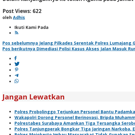
Post Views:
622
oleh
Adhis
Ikuti Kami Pada
Navigasi
Pos sebelumnya
Jelang Pilkades Serentak Polres Lumajang Ge
Pos berikutnya
Dimediasi Polisi Kasus Akses Jalan Masuk R
pos
Jangan Lewatkan
Polres Probolinggo Terjunkan Personel Bantu Padamk
Wakapolri Dorong Personel Berinovasi, Bripda Muhamm
Polrestabes Surabaya Amankan Tiga Tersangka Serobo
Polres Tanjungperak Bongkar Tiga Jaringan Narkoba
Polres Mojokerto Imbau Masyarakat Tidak Gunakan Sepe