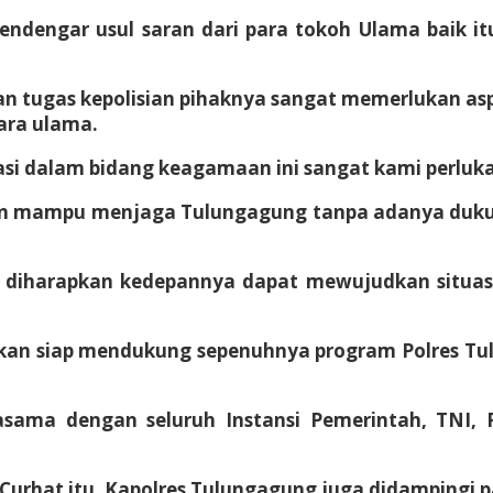
mendengar usul saran dari para tokoh Ulama baik i
 tugas kepolisian pihaknya sangat memerlukan aspi
ara ulama.
 dalam bidang keagamaan ini sangat kami perluka
kan mampu menjaga Tulungagung tanpa adanya duk
i diharapkan kedepannya dapat mewujudkan situas
an siap mendukung sepenuhnya program Polres Tu
jasama dengan seluruh Instansi Pemerintah, TNI,
rhat itu, Kapolres Tulungagung juga didampingi pa