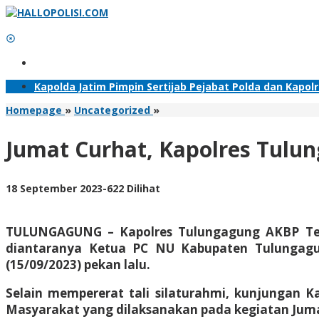
Lewati
ke
konten
Tambahkan Menu
Kapolda Jatim Pimpin Sertijab Pejabat Polda dan Kapol
Jumat
Homepage
»
Uncategorized
»
Curhat,
Kapolres
Jumat Curhat, Kapolres Tul
Tulungagung
Kunjungi
Tokoh
oleh
18 September 2023
-
622 Dilihat
Ulama
Adhis
Bahas
Kamtibmas
TULUNGAGUNG – Kapolres Tulungagung AKBP Teu
diantaranya Ketua PC NU Kabupaten Tulungag
(15/09/2023) pekan lalu.
Selain mempererat tali silaturahmi, kunjungan K
Masyarakat yang dilaksanakan pada kegiatan Juma