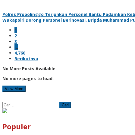
Polres Probolinggo Terjunkan Personel Bantu Padamkan Ke
Wakapolri Dorong Personel Berinovasi, Bripda Muhammad Put
1
2
3
…
4,760
Berikutnya
No More Posts Available.
No more pages to load.
View More
Cari
untuk:
Populer