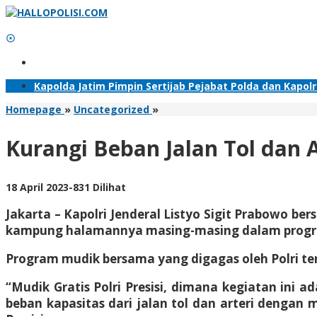
Lewati
ke
konten
Tambahkan Menu
Kapolda Jatim Pimpin Sertijab Pejabat Polda dan Kapol
Kurangi
Homepage
»
Uncategorized
»
Beban
Jalan
Kurangi Beban Jalan Tol dan Ar
Tol
dan
Arteri,
oleh
18 April 2023
-
831 Dilihat
Kapolri
Adhis
Lepas
Jakarta – Kapolri Jenderal Listyo Sigit Prabowo 
434
kampung halamannya masing-masing dalam program ‘
Bus
Mudik
Gratis
Program mudik bersama yang digagas oleh Polri ters
Polri
Presisi
“Mudik Gratis Polri Presisi, dimana kegiatan ini
beban kapasitas dari jalan tol dan arteri dengan