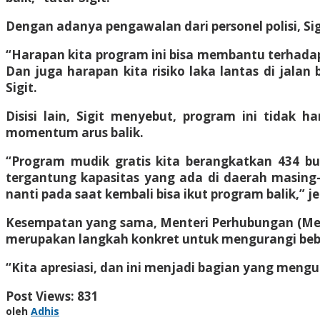
Dengan adanya pengawalan dari personel polisi, Sig
“Harapan kita program ini bisa membantu terhadap
Dan juga harapan kita risiko laka lantas di jala
Sigit.
Disisi lain, Sigit menyebut, program ini tidak
momentum arus balik.
“Program mudik gratis kita berangkatkan 434 b
tergantung kapasitas yang ada di daerah masing
nanti pada saat kembali bisa ikut program balik,” jel
Kesempatan yang sama, Menteri Perhubungan (Menh
merupakan langkah konkret untuk mengurangi beb
“Kita apresiasi, dan ini menjadi bagian yang mengur
Post Views:
831
oleh
Adhis