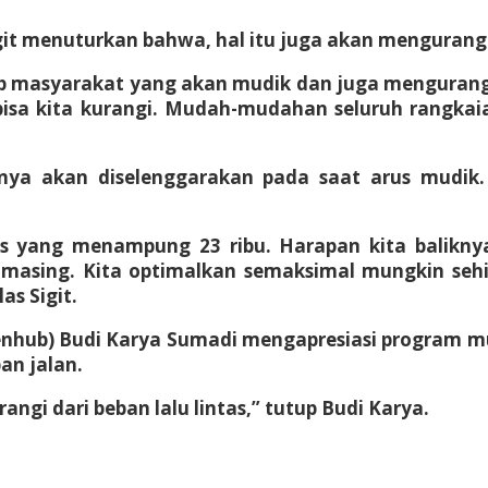
it menuturkan bahwa, hal itu juga akan mengurang ris
 masyarakat yang akan mudik dan juga mengurangi 
n bisa kita kurangi. Mudah-mudahan seluruh rangka
 hanya akan diselenggarakan pada saat arus mudik
us yang menampung 23 ribu. Harapan kita balikn
-masing. Kita optimalkan semaksimal mungkin seh
as Sigit.
ub) Budi Karya Sumadi mengapresiasi program mudik
an jalan.
angi dari beban lalu lintas,” tutup Budi Karya.