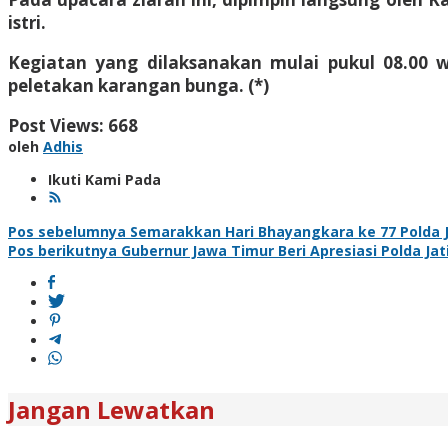
istri.
Kegiatan yang dilaksanakan mulai pukul 08.00 
peletakan karangan bunga. (*)
Post Views:
668
oleh
Adhis
Ikuti Kami Pada
Navigasi
Pos sebelumnya
Semarakkan Hari Bhayangkara ke 77 Polda Ja
Pos berikutnya
Gubernur Jawa Timur Beri Apresiasi Polda Jat
pos
Jangan Lewatkan