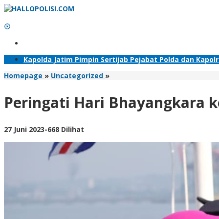
Lewati
ke
konten
Tambahkan Menu
Kapolda Jatim Pimpin Sertijab Pejabat Polda dan Kapol
Peringati
Homepage
»
Uncategorized
»
Hari
Bhayangkara
Peringati Hari Bhayangkara k
ke
–
77
oleh
27 Juni 2023
-
668 Dilihat
Wakapolda
Adhis
Jatim
Pimpin
Tabur
Bunga
di
Laut
Jawa