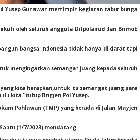
mad Yusep Gunawan memimpin kegiatan tabur bunga
iikuti oleh seluruh anggota Ditpolairud dan Brimob
gun bangsa Indonesia tidak hanya di darat tapi
untuk mengingatkan semangat juang kepada seluruh
i yang kita harapkan,untuk itu semangat juang para
u kita,”tutup Brigjen Pol Yusep.
Makam Pahlawan (TMP) yang berada di Jalan Mayjen
 Sabtu (1/7/2023) mendatang.
dan diikuti para pejabat utama Polda Jatim beserta