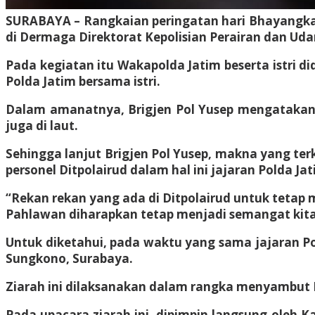
SURABAYA – Rangkaian peringatan hari Bhayangka
di Dermaga Direktorat Kepolisian Perairan dan Udara
Pada kegiatan itu Wakapolda Jatim beserta istri d
Polda Jatim bersama istri.
Dalam amanatnya, Brigjen Pol Yusep mengatakan
juga di laut.
Sehingga lanjut Brigjen Pol Yusep, makna yang t
personel Ditpolairud dalam hal ini jajaran Polda Jat
“Rekan rekan yang ada di Ditpolairud untuk tetap 
Pahlawan diharapkan tetap menjadi semangat kita 
Untuk diketahui, pada waktu yang sama jajaran P
Sungkono, Surabaya.
Ziarah ini dilaksanakan dalam rangka menyambut 
Pada upacara ziarah ini, dipimpin langsung oleh K