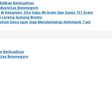
idikan Berkualitas
ndusivitas Bojonegoro
i Kepanjen, Sita Sabu 96 Gram dan Ganja 131 Gram
di Lereng Gunung Bromo
bmas Desa Jajar Siap Mendampingi Kelompok Tani
n Berkualitas
vitas Bojonegoro