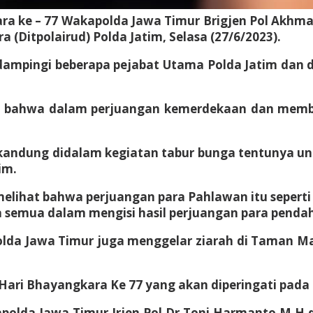
ra ke – 77 Wakapolda Jawa Timur Brigjen Pol Akh
 (Ditpolairud) Polda Jatim, Selasa (27/6/2023).
idampingi beberapa pejabat Utama Polda Jatim dan d
 bahwa dalam perjuangan kemerdekaan dan memban
erkandung didalam kegiatan tabur bunga tentunya 
im.
melihat bahwa perjuangan para Pahlawan itu sepert
semua dalam mengisi hasil perjuangan para pendahul
olda Jawa Timur juga menggelar ziarah di Taman 
Hari Bhayangkara Ke 77 yang akan diperingati pada
apolda Jawa Timur Irjen Pol Dr Toni Harmanto,M.H 