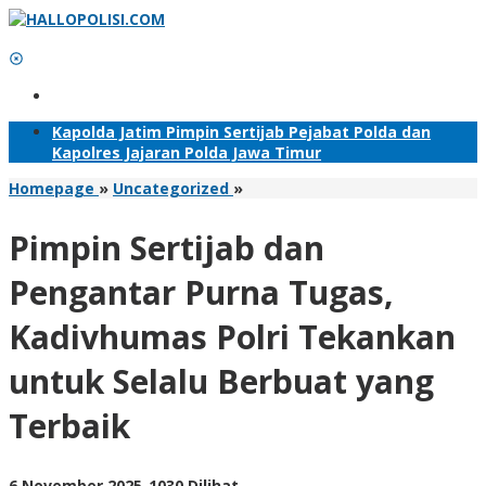
Lewati
ke
konten
Tambahkan Menu
Kapolda Jatim Pimpin Sertijab Pejabat Polda dan
Kapolres Jajaran Polda Jawa Timur
Pimpin
Homepage
»
Uncategorized
»
Sertijab
dan
Pimpin Sertijab dan
Pengantar
Purna
Pengantar Purna Tugas,
Tugas,
Kadivhumas
Kadivhumas Polri Tekankan
Polri
Tekankan
untuk Selalu Berbuat yang
untuk
Selalu
Terbaik
Berbuat
yang
Terbaik
oleh
6 November 2025
-
1030 Dilihat