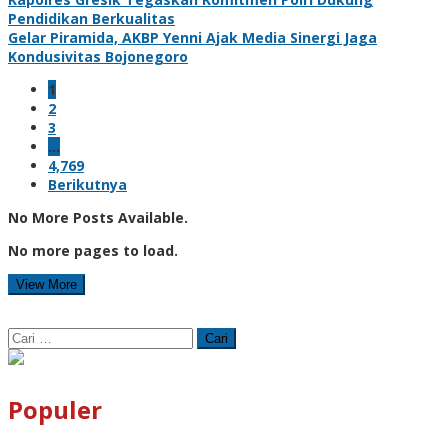
Pendidikan Berkualitas
Gelar Piramida, AKBP Yenni Ajak Media Sinergi Jaga
Kondusivitas Bojonegoro
1
2
3
…
4,769
Berikutnya
No More Posts Available.
No more pages to load.
View More
Cari
untuk:
Populer