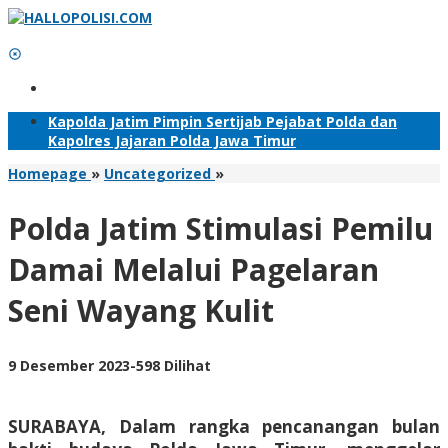
Lewati
ke
konten
Tambahkan Menu
Kapolda Jatim Pimpin Sertijab Pejabat Polda dan
Kapolres Jajaran Polda Jawa Timur
Polda
Homepage
»
Uncategorized
»
Jatim
Stimulasi
Polda Jatim Stimulasi Pemilu
Pemilu
Damai
Damai Melalui Pagelaran
Melalui
Pagelaran
Seni Wayang Kulit
Seni
Wayang
Kulit
oleh
9 Desember 2023
-
598 Dilihat
Adhis
SURABAYA, Dalam rangka pencanangan bulan