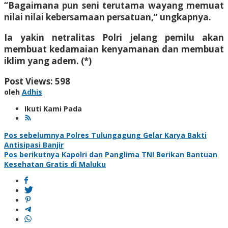
“Bagaimana pun seni terutama wayang memuat
nilai nilai kebersamaan persatuan,” ungkapnya.
Ia yakin netralitas Polri jelang pemilu akan
membuat kedamaian kenyamanan dan membuat
iklim yang adem. (*)
Post Views:
598
oleh
Adhis
Ikuti Kami Pada
Navigasi
Pos sebelumnya
Polres Tulungagung Gelar Karya Bakti
Antisipasi Banjir
pos
Pos berikutnya
Kapolri dan Panglima TNI Berikan Bantuan
Kesehatan Gratis di Maluku