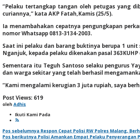
“Pelaku tertangkap tangan oleh petugas yang di
curiannya,” kata AKP Fatah,Kamis (25/5).
Ia menambahakan cepatnya pengungkapan perkara 
nomor Whatsapp 0813-3134-2003.
Saat ini pelaku dan barang buktinya berupa 1 unit 
Nganjuk, kepada pelaku dikenakan pasal 363KUHP
Sementara itu Teguh Santoso selaku pengurus Y
dan warga sekitar yang telah berhasil mengamank
“Kami mengalami kerugian 3 juta rupiah, saya berha
Post Views:
619
oleh
Adhis
Ikuti Kami Pada
Navigasi
Pos sebelumnya
Respon Cepat Polisi RW Polres Malang, Be
Pos berikutnya
Polisi Amankan Empat Pelaku Penyerangan Per