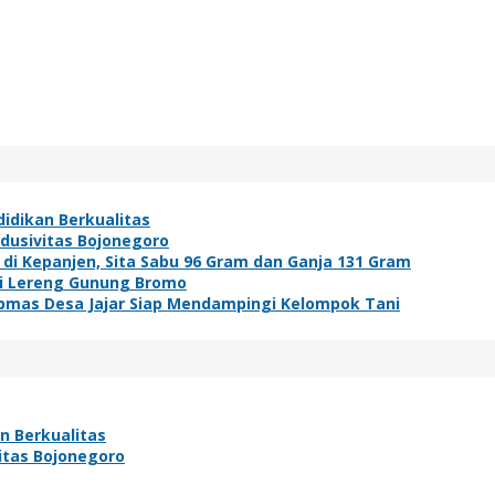
idikan Berkualitas
ndusivitas Bojonegoro
i Kepanjen, Sita Sabu 96 Gram dan Ganja 131 Gram
di Lereng Gunung Bromo
bmas Desa Jajar Siap Mendampingi Kelompok Tani
n Berkualitas
vitas Bojonegoro