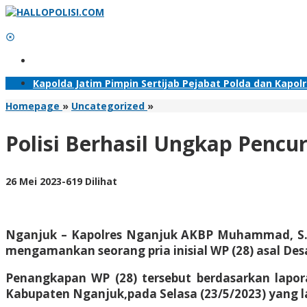
Lewati
ke
konten
Tambahkan Menu
Kapolda Jatim Pimpin Sertijab Pejabat Polda dan Kapol
Polisi
Homepage
»
Uncategorized
»
Berhasil
Ungkap
Polisi Berhasil Ungkap Pencu
Pencurian
Pagar
Bong
oleh
26 Mei 2023
-
619 Dilihat
Cina
Adhis
di
Nganjuk,
Pria
Nganjuk – Kapolres Nganjuk AKBP Muhammad, S.H.,
Asal
Blitar
mengamankan seorang pria inisial WP (28) asal Desa
Diamankan
Penangkapan WP (28) tersebut berdasarkan lapo
Kabupaten Nganjuk,pada Selasa (23/5/2023) yang l