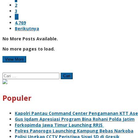
2
3
…
4,769
Berikutnya
No More Posts Available.
No more pages to load.
View More
Cari
untuk:
Populer
Kapolri Pantau Command Center Pengamanan KTT As
Gus Iqdam Apresiasi Program Bina Rohani Polda Jatim
Forkopimda Jawa Timur Launching RRJS
Polres Panorogo Launching Kampung Bebas Narkoba
Polisi Ungkap CCTV Peristiwa Siswi SD di Gresik