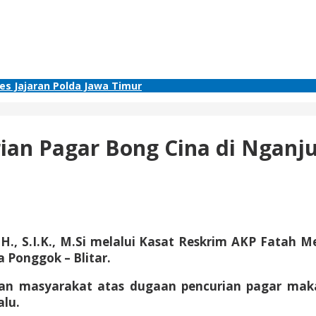
res Jajaran Polda Jawa Timur
rian Pagar Bong Cina di Nganju
 S.I.K., M.Si melalui Kasat Reskrim AKP Fatah Me
 Ponggok – Blitar.
ran masyarakat atas dugaan pencurian pagar ma
alu.