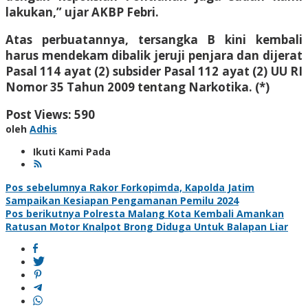
lakukan,” ujar AKBP Febri.
Atas perbuatannya, tersangka B kini kembali
harus mendekam dibalik jeruji penjara dan dijerat
Pasal 114 ayat (2) subsider Pasal 112 ayat (2) UU RI
Nomor 35 Tahun 2009 tentang Narkotika. (*)
Post Views:
590
oleh
Adhis
Ikuti Kami Pada
Navigasi
Pos sebelumnya
Rakor Forkopimda, Kapolda Jatim
Sampaikan Kesiapan Pengamanan Pemilu 2024
pos
Pos berikutnya
Polresta Malang Kota Kembali Amankan
Ratusan Motor Knalpot Brong Diduga Untuk Balapan Liar