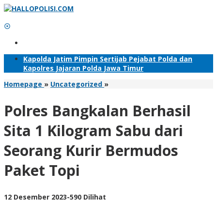
Lewati
ke
konten
Tambahkan Menu
Kapolda Jatim Pimpin Sertijab Pejabat Polda dan
Kapolres Jajaran Polda Jawa Timur
Polres
Homepage
»
Uncategorized
»
Bangkalan
Berhasil
Polres Bangkalan Berhasil
Sita
1
Sita 1 Kilogram Sabu dari
Kilogram
Sabu
Seorang Kurir Bermudos
dari
Seorang
Paket Topi
Kurir
Bermudos
Paket
Topi
oleh
12 Desember 2023
-
590 Dilihat
Adhis