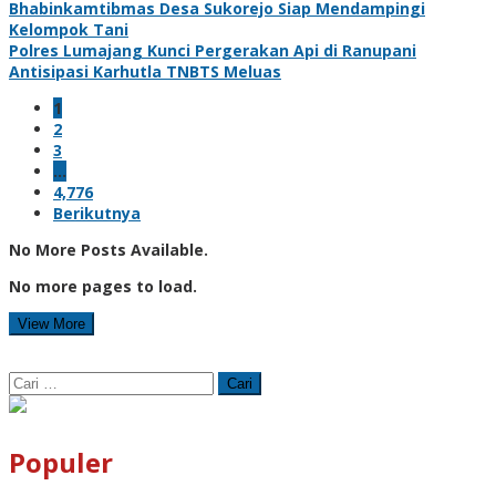
Bhabinkamtibmas Desa Sukorejo Siap Mendampingi
Kelompok Tani
Polres Lumajang Kunci Pergerakan Api di Ranupani
Antisipasi Karhutla TNBTS Meluas
1
2
3
…
4,776
Berikutnya
No More Posts Available.
No more pages to load.
View More
Cari
untuk:
Populer