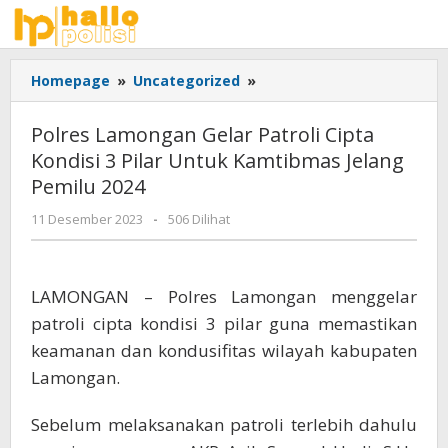
Lewati
ke
konten
Polres
Homepage
»
Uncategorized
»
Lamongan
Gelar
Polres Lamongan Gelar Patroli Cipta
Patroli
Kondisi 3 Pilar Untuk Kamtibmas Jelang
Cipta
Pemilu 2024
Kondisi
3
oleh
11 Desember 2023
-
506 Dilihat
Pilar
Adhis
Untuk
Kamtibmas
Jelang
LAMONGAN – Polres Lamongan menggelar
Pemilu
patroli cipta kondisi 3 pilar guna memastikan
2024
keamanan dan kondusifitas wilayah kabupaten
Lamongan.
Sebelum melaksanakan patroli terlebih dahulu