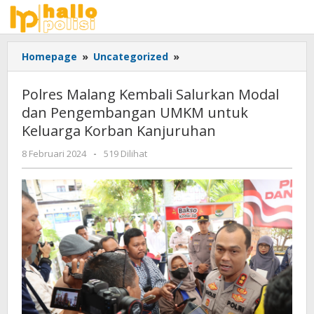
Lewati
ke
konten
Polres
Homepage
»
Uncategorized
»
Malang
Kembali
Polres Malang Kembali Salurkan Modal
Salurkan
dan Pengembangan UMKM untuk
Modal
Keluarga Korban Kanjuruhan
dan
Pengembangan
oleh
8 Februari 2024
-
519 Dilihat
UMKM
Adhis
untuk
Keluarga
Korban
Kanjuruhan