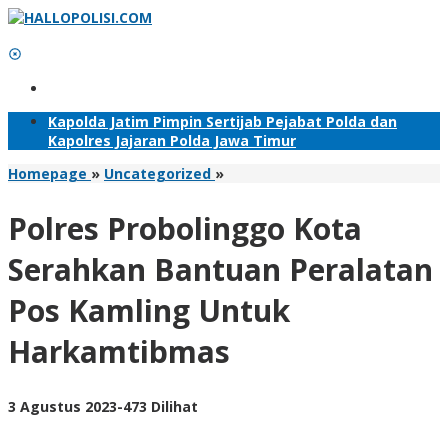
Lewati
ke
konten
Tambahkan Menu
Kapolda Jatim Pimpin Sertijab Pejabat Polda dan
Kapolres Jajaran Polda Jawa Timur
Polres
Homepage
»
Uncategorized
»
Probolinggo
Kota
Polres Probolinggo Kota
Serahkan
Bantuan
Serahkan Bantuan Peralatan
Peralatan
Pos
Pos Kamling Untuk
Kamling
Untuk
Harkamtibmas
Harkamtibmas
oleh
3 Agustus 2023
-
473 Dilihat
Adhis