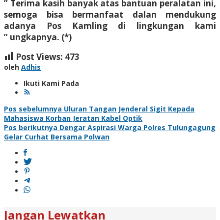
” Terima kasih banyak atas bantuan peralatan ini,
semoga bisa bermanfaat dalan mendukung
adanya Pos Kamling di lingkungan kami
” ungkapnya. (*)
Post Views:
473
oleh
Adhis
Ikuti Kami Pada
Navigasi
Pos sebelumnya
Uluran Tangan Jenderal Sigit Kepada
Mahasiswa Korban Jeratan Kabel Optik
pos
Pos berikutnya
Dengar Aspirasi Warga Polres Tulungagung
Gelar Curhat Bersama Polwan
Jangan Lewatkan