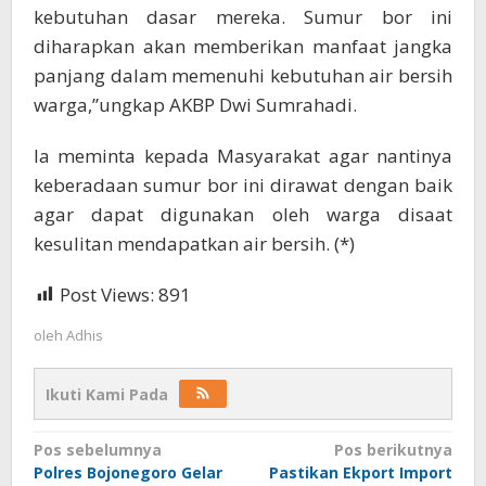
kebutuhan dasar mereka. Sumur bor ini
diharapkan akan memberikan manfaat jangka
panjang dalam memenuhi kebutuhan air bersih
warga,”ungkap AKBP Dwi Sumrahadi.
Ia meminta kepada Masyarakat agar nantinya
keberadaan sumur bor ini dirawat dengan baik
agar dapat digunakan oleh warga disaat
kesulitan mendapatkan air bersih. (*)
Post Views:
891
oleh
Adhis
Ikuti Kami Pada
Navigasi
Pos sebelumnya
Pos berikutnya
Polres Bojonegoro Gelar
Pastikan Ekport Import
pos