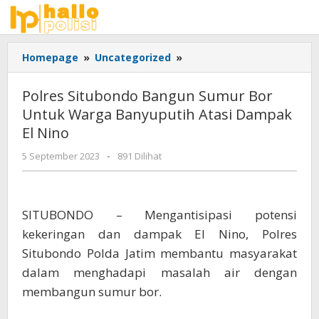
Lewati
ke
konten
Polres
Homepage
»
Uncategorized
»
Situbondo
Bangun
Polres Situbondo Bangun Sumur Bor
Sumur
Untuk Warga Banyuputih Atasi Dampak
Bor
El Nino
Untuk
Warga
oleh
5 September 2023
-
891 Dilihat
Banyuputih
Adhis
Atasi
Dampak
El
SITUBONDO – Mengantisipasi potensi
Nino
kekeringan dan dampak El Nino, Polres
Situbondo Polda Jatim membantu masyarakat
dalam menghadapi masalah air dengan
membangun sumur bor.