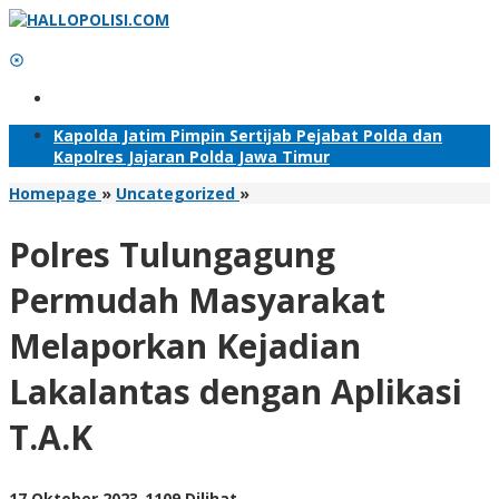
Lewati
ke
konten
Tambahkan Menu
Kapolda Jatim Pimpin Sertijab Pejabat Polda dan
Kapolres Jajaran Polda Jawa Timur
Polres
Homepage
»
Uncategorized
»
Tulungagung
Permudah
Polres Tulungagung
Masyarakat
Melaporkan
Permudah Masyarakat
Kejadian
Lakalantas
Melaporkan Kejadian
dengan
Aplikasi
Lakalantas dengan Aplikasi
T.A.K
T.A.K
oleh
17 Oktober 2023
-
1109 Dilihat