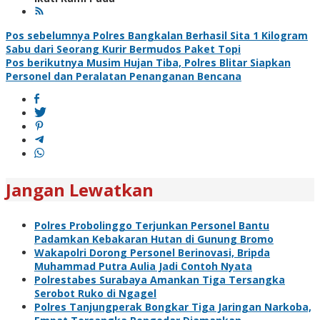
Navigasi
Pos sebelumnya
Polres Bangkalan Berhasil Sita 1 Kilogram
Sabu dari Seorang Kurir Bermudos Paket Topi
pos
Pos berikutnya
Musim Hujan Tiba, Polres Blitar Siapkan
Personel dan Peralatan Penanganan Bencana
Jangan Lewatkan
Polres Probolinggo Terjunkan Personel Bantu
Padamkan Kebakaran Hutan di Gunung Bromo
Wakapolri Dorong Personel Berinovasi, Bripda
Muhammad Putra Aulia Jadi Contoh Nyata
Polrestabes Surabaya Amankan Tiga Tersangka
Serobot Ruko di Ngagel
Polres Tanjungperak Bongkar Tiga Jaringan Narkoba,