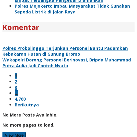
Empat Tersangka Pengedar Diamankan
Polres Mojokerto Imbau Masyarakat Tidak Gunakan
Sepeda Listrik di Jalan Raya
Komentar
Polres Probolinggo Terjunkan Personel Bantu Padamkan
Kebakaran Hutan di Gunung Bromo
Wakapolri Dorong Personel Berinovasi, Bripda Muhammad
Putra Aulia Jadi Contoh Nyata
1
2
3
…
4,760
Berikutnya
No More Posts Available.
No more pages to load.
View More