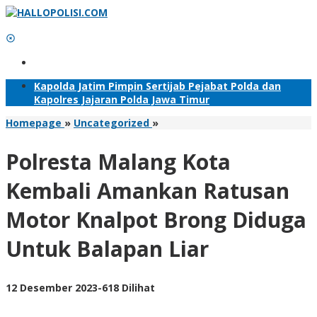
Lewati
ke
konten
Tambahkan Menu
Kapolda Jatim Pimpin Sertijab Pejabat Polda dan
Kapolres Jajaran Polda Jawa Timur
Polresta
Homepage
»
Uncategorized
»
Malang
Kota
Polresta Malang Kota
Kembali
Amankan
Kembali Amankan Ratusan
Ratusan
Motor
Motor Knalpot Brong Diduga
Knalpot
Brong
Untuk Balapan Liar
Diduga
Untuk
Balapan
Liar
oleh
12 Desember 2023
-
618 Dilihat
Adhis