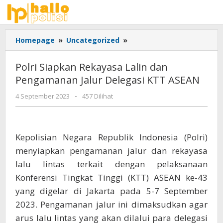
Lewati
ke
konten
Polri
Homepage
»
Uncategorized
»
Siapkan
Rekayasa
Polri Siapkan Rekayasa Lalin dan
Lalin
Pengamanan Jalur Delegasi KTT ASEAN
dan
Pengamanan
oleh
4 September 2023
-
457 Dilihat
Jalur
Adhis
Delegasi
KTT
ASEAN
Kepolisian Negara Republik Indonesia (Polri)
menyiapkan pengamanan jalur dan rekayasa
lalu lintas terkait dengan pelaksanaan
Konferensi Tingkat Tinggi (KTT) ASEAN ke-43
yang digelar di Jakarta pada 5-7 September
2023. Pengamanan jalur ini dimaksudkan agar
arus lalu lintas yang akan dilalui para delegasi