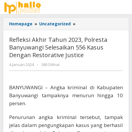
Lewati
ke
konten
Refleksi
Homepage
»
Uncategorized
»
Akhir
Tahun
Refleksi Akhir Tahun 2023, Polresta
2023,
Banyuwangi Selesaikan 556 Kasus
Polresta
Dengan Restorative Justice
Banyuwangi
Selesaikan
oleh
4 Januari 2024
-
380 Dilihat
556
Adhis
Kasus
Dengan
Restorative
BANYUWANGI – Angka kriminal di Kabupaten
Justice
Banyuwangi tampaknya menurun hingga 10
persen.
Penurunan angka kriminal tersebut, tampak
jelas dalam pengungkapan kasus yang berhasil