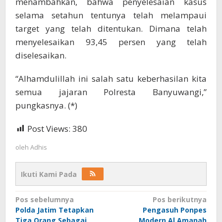
menambahkan, bahwa penyelesaian kasus
selama setahun tentunya telah melampaui
target yang telah ditentukan. Dimana telah
menyelesaikan 93,45 persen yang telah
diselesaikan.
“Alhamdulillah ini salah satu keberhasilan kita
semua jajaran Polresta Banyuwangi,”
pungkasnya. (*)
Post Views:
380
oleh
Adhis
Ikuti Kami Pada
Navigasi
Pos sebelumnya
Pos berikutnya
Polda Jatim Tetapkan
Pengasuh Ponpes
pos
Tiga Orang Sebagai
Modern Al Amanah