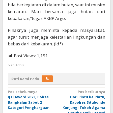
bila berkegiatan di dalam hutan, saat ini musim
kemarau. Mari bersama jaga hutan dari
kebakaran,”tegas AKBP Argo.
Pihaknya juga meminta kepada masyarakat,
agar turut menjaga kelestarian lingkungan dan
bebas dari kebakaran. (ld*)
Post Views:
1,191
oleh
Adhis
Ikuti Kami Pada
Navigasi
Pos sebelumnya
Pos berikutnya
IJTI Award 2023, Polres
Dari Pintu ke Pintu,
pos
Bangkalan Sabet 2
Kapolres Situbondo
Kategori Penghargaan
Kunjungi Tokoh Agama
Untuk Pemilu Damai