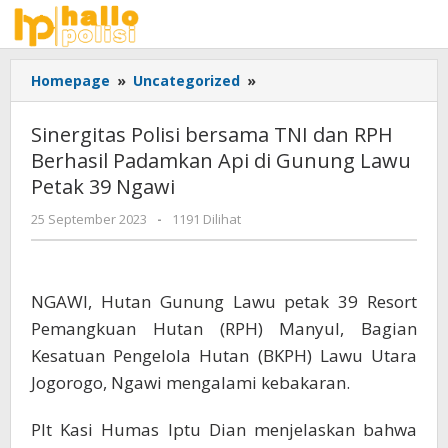
Lewati
ke
konten
Sinergitas
Homepage
»
Uncategorized
»
Polisi
bersama
Sinergitas Polisi bersama TNI dan RPH
TNI
Berhasil Padamkan Api di Gunung Lawu
dan
Petak 39 Ngawi
RPH
Berhasil
oleh
25 September 2023
-
1191 Dilihat
Padamkan
Adhis
Api
di
Gunung
NGAWI, Hutan Gunung Lawu petak 39 Resort
Lawu
Pemangkuan Hutan (RPH) Manyul, Bagian
Petak
39
Kesatuan Pengelola Hutan (BKPH) Lawu Utara
Ngawi
Jogorogo, Ngawi mengalami kebakaran.
Plt Kasi Humas Iptu Dian menjelaskan bahwa