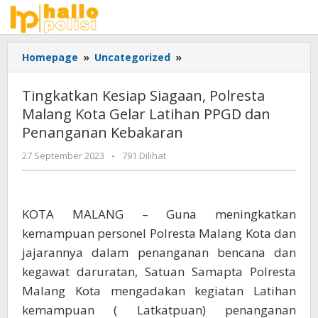
Lewati
ke
konten
Tingkatkan
Homepage
»
Uncategorized
»
Kesiap
Siagaan,
Tingkatkan Kesiap Siagaan, Polresta
Polresta
Malang Kota Gelar Latihan PPGD dan
Malang
Penanganan Kebakaran
Kota
Gelar
oleh
27 September 2023
-
791 Dilihat
Latihan
Adhis
PPGD
dan
Penanganan
KOTA MALANG – Guna meningkatkan
Kebakaran
kemampuan personel Polresta Malang Kota dan
jajarannya dalam penanganan bencana dan
kegawat daruratan, Satuan Samapta Polresta
Malang Kota mengadakan kegiatan Latihan
kemampuan ( Latkatpuan) penanganan