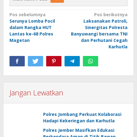
Navigasi
Pos sebelumnya
Pos berikutnya
Serunya Lomba Pocil
Laksanakan Patroli,
pos
dalam Rangka HUT
Sinergitas Polresta
Lantas ke-68 Polres
Banyuwangi bersama TNI
Magetan
dan Perhutani Cegah
Karhutla
Jangan Lewatkan
Polres Jombang Perkuat Kolaborasi
Hadapi Kekeringan dan Karhutla
Polres Jember Masifkan Edukasi
Berkendara Aman di Titik Rawan