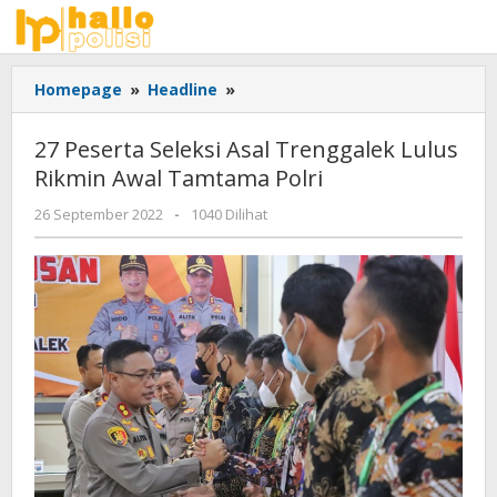
Lewati
ke
konten
27
Homepage
»
Headline
»
Peserta
Seleksi
27 Peserta Seleksi Asal Trenggalek Lulus
Asal
Rikmin Awal Tamtama Polri
Trenggalek
Lulus
oleh
26 September 2022
-
1040 Dilihat
Rikmin
adminsatu
Awal
Tamtama
Polri