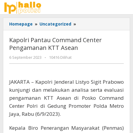
Lewati
ke
konten
Kapolri
Homepage
»
Uncategorized
»
Pantau
Command
Kapolri Pantau Command Center
Center
Pengamanan KTT Asean
Pengamanan
KTT
oleh
6 September 2023
-
10416 Dilihat
Asean
Adhis
JAKARTA – Kapolri Jenderal Listyo Sigit Prabowo
kunjungi dan melakukan analisa serta evaluasi
pengamanan KTT Asean di Posko Command
Center Polri di Gedung Promoter Polda Metro
Jaya, Rabu (6/9/2023).
Kepala Biro Penerangan Masyarakat (Penmas)