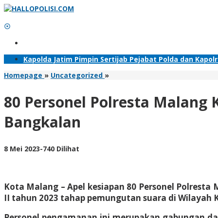
Lewati
ke
konten
Tambahkan Menu
Kapolda Jatim Pimpin Sertijab Pejabat Polda dan Kapol
80
Homepage
»
Uncategorized
»
Personel
Polresta
80 Personel Polresta Malang
Malang
Kota
Bangkalan
Perkuat
Pengamanan
Pilkades
oleh
8 Mei 2023
-
740 Dilihat
Serentak
Adhis
di
Kabupaten
Bangkalan
Kota Malang – Apel kesiapan 80 Personel Polrest
II tahun 2023 tahap pemungutan suara di Wilayah K
Personel pengamanan ini merupakan gabungan dari