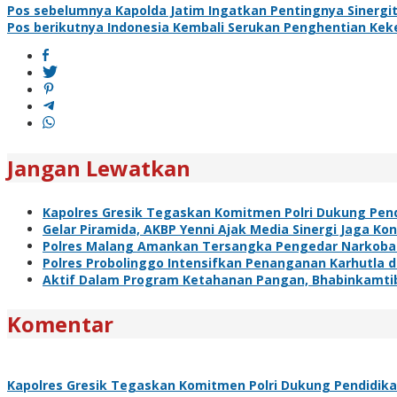
Navigasi
Pos sebelumnya
Kapolda Jatim Ingatkan Pentingnya Sinergit
Pos berikutnya
Indonesia Kembali Serukan Penghentian Kek
pos
Jangan Lewatkan
Kapolres Gresik Tegaskan Komitmen Polri Dukung Pend
Gelar Piramida, AKBP Yenni Ajak Media Sinergi Jaga Ko
Polres Malang Amankan Tersangka Pengedar Narkoba d
Polres Probolinggo Intensifkan Penanganan Karhutla 
Aktif Dalam Program Ketahanan Pangan, Bhabinkamti
Komentar
Kapolres Gresik Tegaskan Komitmen Polri Dukung Pendidika