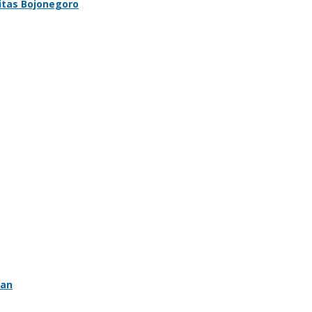
vitas Bojonegoro
ean