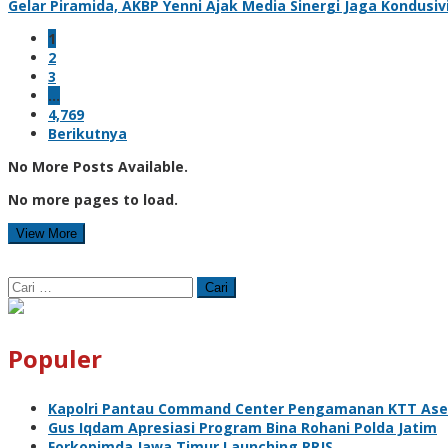
Gelar Piramida, AKBP Yenni Ajak Media Sinergi Jaga Kondusi
1
2
3
…
4,769
Berikutnya
No More Posts Available.
No more pages to load.
View More
Cari
untuk:
Populer
Kapolri Pantau Command Center Pengamanan KTT As
Gus Iqdam Apresiasi Program Bina Rohani Polda Jatim
Forkopimda Jawa Timur Launching RRJS