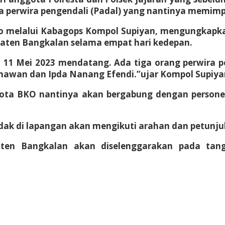
ra perwira pengendali (Padal) yang nantinya memim
 melalui Kabagops Kompol Supiyan, mengungkapkan 
upaten Bangkalan selama empat hari kedepan.
ggal 11 Mei 2023 mendatang. Ada tiga orang perwi
armawan dan Ipda Nanang Efendi.”ujar Kompol Supiya
 BKO nantinya akan bergabung dengan personel da
k di lapangan akan mengikuti arahan dan petunjuk
paten Bangkalan akan diselenggarakan pada ta