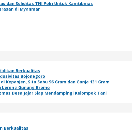
as dan Soliditas TNI Polri Untuk Kamtibmas
erasan di Myanmar
idikan Berkualitas
ndusivitas Bojonegoro
i Kepanjen, Sita Sabu 96 Gram dan Ganja 131 Gram
di Lereng Gunung Bromo
bmas Desa Jajar Siap Mendampingi Kelompok Tani
n Berkualitas