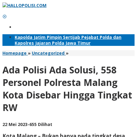
Lewati
ke
konten
Tambahkan Menu
Kapolda Jatim Pimpin Sertijab Pejabat Polda dan
Kapolres Jajaran Polda Jawa Timur
Ada
Homepage
»
Uncategorized
»
Polisi
Ada
Ada Polisi Ada Solusi, 558
Solusi,
558
Personel Polresta Malang
Personel
Polresta
Kota Disebar Hingga Tingkat
Malang
Kota
RW
Disebar
Hingga
Tingkat
RW
oleh
22 Mei 2023
-
655 Dilihat
Adhis
Kota Malang – Bukan hanya pada tingkat desa