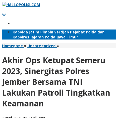
Lewati
ke
konten
Tambahkan Menu
Kapolda Jatim Pimpin Sertijab Pejabat Polda dan
Kapolres Jajaran Polda Jawa Timur
Akhir
Homepage
»
Uncategorized
»
Ops
Ketupat
Akhir Ops Ketupat Semeru
Semeru
2023,
2023, Sinergitas Polres
Sinergitas
Polres
Jember Bersama TNI
Jember
Bersama
Lakukan Patroli Tingkatkan
TNI
Lakukan
Keamanan
Patroli
Tingkatkan
Keamanan
oleh
2 Mei 2023
-
1672 Dilihat