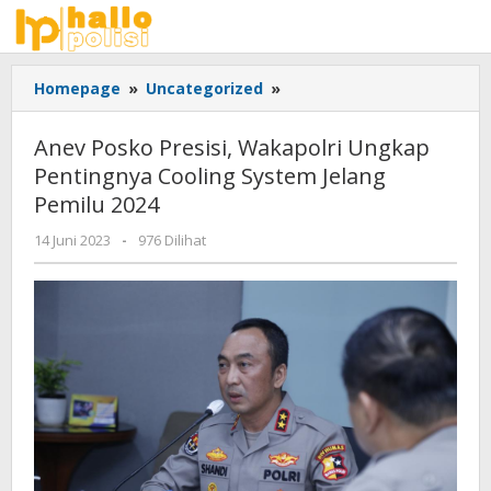
Lewati
ke
konten
Anev
Homepage
»
Uncategorized
»
Posko
Presisi,
Anev Posko Presisi, Wakapolri Ungkap
Wakapolri
Pentingnya Cooling System Jelang
Ungkap
Pemilu 2024
Pentingnya
Cooling
oleh
14 Juni 2023
-
976 Dilihat
System
Adhis
Jelang
Pemilu
2024