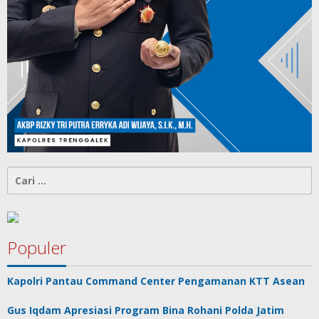
Cari
untuk:
Populer
Kapolri Pantau Command Center Pengamanan KTT Asean
Gus Iqdam Apresiasi Program Bina Rohani Polda Jatim