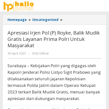
Lewati
ke
konten
Apresiasi
Homepage
»
Uncategorized
»
Irjen
Pol
Apresiasi Irjen Pol (P) Royke, Balik Mudik
(P)
Gratis Layanan Prima Polri Untuk
Royke,
Masyarakat
Balik
Mudik
oleh
30 April 2023
-
2542 Dilihat
Gratis
Adhis
Layanan
Surabaya – Kebijakan Polri yang digagas oleh
Prima
Polri
Kapolri Jenderal Polisi Listyo Sigit Prabowo yang
Untuk
dilaksanakan seluruh jajaran Kepolisian
Masyarakat
termasuk Polda Jatim dalam Operasi Ketupat
2023 terkait Balik Mudik Gratis, menuai banyak
apresiasi dan dukungan masyarakat.