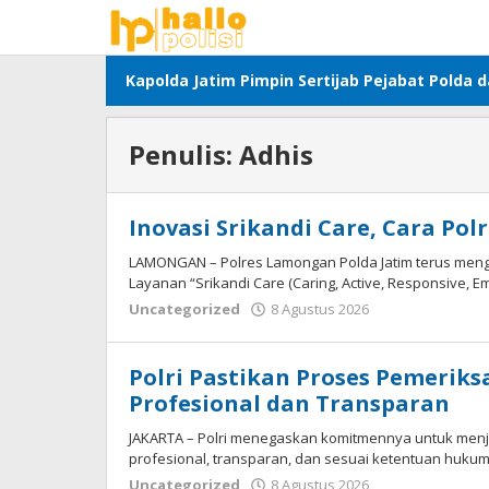
Lewati
ke
konten
Kapolda Jatim Pimpin Sertijab Pejabat Polda 
Penulis:
Adhis
Inovasi Srikandi Care, Cara Po
LAMONGAN – Polres Lamongan Polda Jatim terus meng
Layanan “Srikandi Care (Caring, Active, Responsive, Em
oleh
Uncategorized
8 Agustus 2026
Adhis
Polri Pastikan Proses Pemeriks
Profesional dan Transparan
JAKARTA – Polri menegaskan komitmennya untuk menj
profesional, transparan, dan sesuai ketentuan hukum
oleh
Uncategorized
8 Agustus 2026