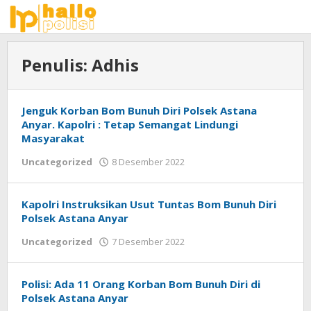
Lewati
ke
konten
Penulis:
Adhis
Jenguk Korban Bom Bunuh Diri Polsek Astana
Anyar. Kapolri : Tetap Semangat Lindungi
Masyarakat
oleh
Uncategorized
8 Desember 2022
Adhis
Kapolri Instruksikan Usut Tuntas Bom Bunuh Diri
Polsek Astana Anyar
oleh
Uncategorized
7 Desember 2022
Adhis
Polisi: Ada 11 Orang Korban Bom Bunuh Diri di
Polsek Astana Anyar