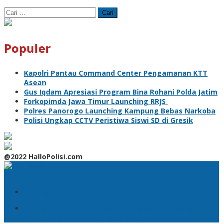
Cari
untuk:
Populer
Kapolri Pantau Command Center Pengamanan KTT
Asean
Gus Iqdam Apresiasi Program Bina Rohani Polda Jatim
Forkopimda Jawa Timur Launching RRJS
Polres Panorogo Launching Kampung Bebas Narkoba
Polisi Ungkap CCTV Peristiwa Siswi SD di Gresik
@2022 HalloPolisi.com
Tambahkan Menu
Kapolda Jatim Pimpin Sertijab Pejabat Polda dan
Kapolres Jajaran Polda Jawa Timur