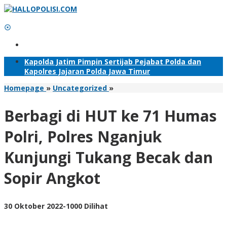
Lewati
ke
konten
Tambahkan Menu
Kapolda Jatim Pimpin Sertijab Pejabat Polda dan
Kapolres Jajaran Polda Jawa Timur
Berbagi
Homepage
»
Uncategorized
»
di
HUT
Berbagi di HUT ke 71 Humas
ke
71
Polri, Polres Nganjuk
Humas
Polri,
Kunjungi Tukang Becak dan
Polres
Nganjuk
Sopir Angkot
Kunjungi
Tukang
Becak
dan
oleh
30 Oktober 2022
-
1000 Dilihat
Sopir
Adhis
Angkot