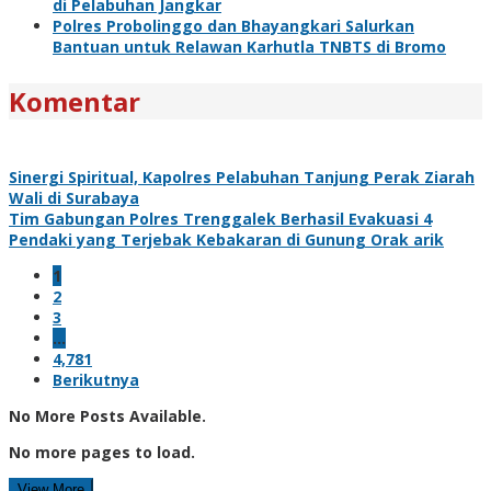
di Pelabuhan Jangkar
Polres Probolinggo dan Bhayangkari Salurkan
Bantuan untuk Relawan Karhutla TNBTS di Bromo
Komentar
Sinergi Spiritual, Kapolres Pelabuhan Tanjung Perak Ziarah
Wali di Surabaya
Tim Gabungan Polres Trenggalek Berhasil Evakuasi 4
Pendaki yang Terjebak Kebakaran di Gunung Orak arik
1
2
3
…
4,781
Berikutnya
No More Posts Available.
No more pages to load.
View More