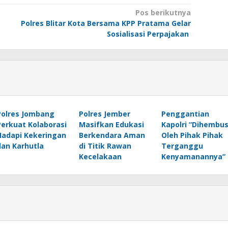
Pos berikutnya
Polres Blitar Kota Bersama KPP Pratama Gelar
Sosialisasi Perpajakan
Polres Jombang
Polres Jember
Penggantian
Perkuat Kolaborasi
Masifkan Edukasi
Kapolri “Dihembu
Hadapi Kekeringan
Berkendara Aman
Oleh Pihak Pihak
dan Karhutla
di Titik Rawan
Terganggu
Kecelakaan
Kenyamanannya”