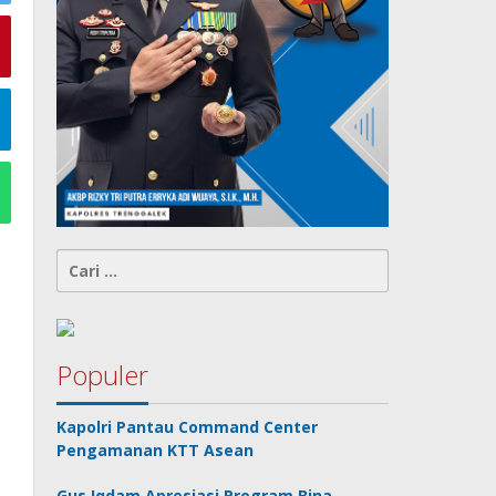
Cari
untuk:
Populer
Kapolri Pantau Command Center
Pengamanan KTT Asean
Gus Iqdam Apresiasi Program Bina