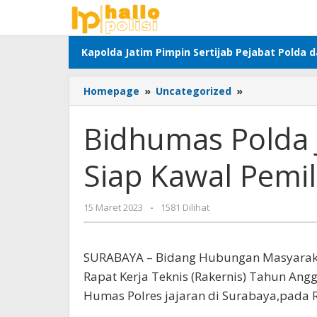
Lewati
ke
konten
Kapolda Jatim Pimpin Sertijab Pejabat Polda 
Bidhumas
Homepage
»
Uncategorized
»
Polda
Jatim
Bidhumas Polda 
Bersama
Jajaran
Siap Kawal Pemi
Siap
Kawal
Pemilu
oleh
15 Maret 2023
-
1581 Dilihat
2024
Adhis
SURABAYA – Bidang Hubungan Masyaraka
Rapat Kerja Teknis (Rakernis) Tahun Angg
Humas Polres jajaran di Surabaya,pada R