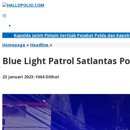
Lewati
ke
konten
Tambahkan Menu
Kapolda Jatim Pimpin Sertijab Pejabat Polda dan Kapol
Blue
Homepage
»
Headline
»
Light
Patrol
Blue Light Patrol Satlantas 
Satlantas
Polres
Trenggalek,
oleh
23 Januari 2023
-
1004 Dilihat
Beri
adminsatu
Rasa
Aman
Masyarakat