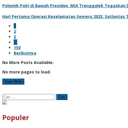
Polemik Polri di Bawah Presiden, MUI Trenggalek Tegaskan
Hari Pertama Operasi Keselamatan Semeru 2023, Satlantas 
1
2
3
…
150
Berikutnya
No More Posts Available.
No more pages to load.
View More
Cari
untuk:
Populer