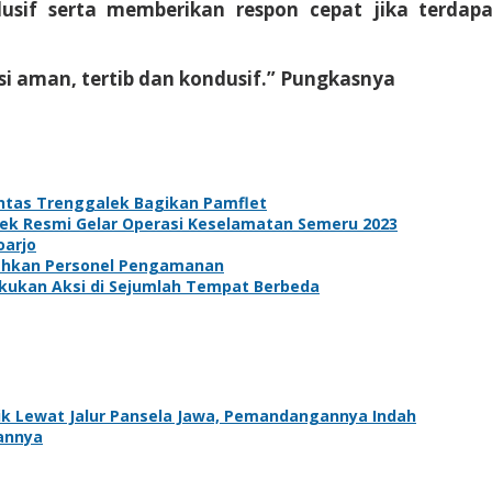
if serta memberikan respon cepat jika terdap
si aman, tertib dan kondusif.” Pungkasnya
ntas Trenggalek Bagikan Pamflet
galek Resmi Gelar Operasi Keselamatan Semeru 2023
oarjo
erahkan Personel Pengamanan
akukan Aksi di Sejumlah Tempat Berbeda
ik Lewat Jalur Pansela Jawa, Pemandangannya Indah
tannya