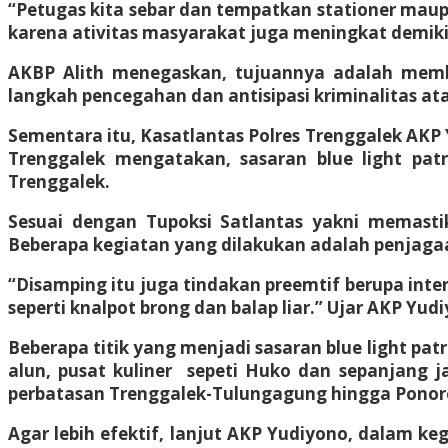
“Petugas kita sebar dan tempatkan stationer maupu
karena ativitas masyarakat juga meningkat demikian
AKBP Alith menegaskan, tujuannya adalah memb
langkah pencegahan dan antisipasi kriminalitas at
Sementara itu, Kasatlantas Polres Trenggalek AKP 
Trenggalek mengatakan, sasaran blue light patr
Trenggalek.
Sesuai dengan Tupoksi Satlantas yakni memasti
Beberapa kegiatan yang dilakukan adalah penjagaa
“Disamping itu juga tindakan preemtif berupa int
seperti knalpot brong dan balap liar.” Ujar AKP Yud
Beberapa titik yang menjadi sasaran blue light patr
alun, pusat kuliner sepeti Huko dan sepanjang jal
perbatasan Trenggalek-Tulungagung hingga Ponor
Agar lebih efektif, lanjut AKP Yudiyono, dalam ke