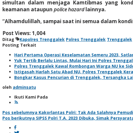
simultan dalam menjaga Kamtibmas yang kondus
keamanan ataupun
police hazard
lainnya.
“Alhamdulillah, sampai saat ini semua dalam kondi
Post Views:
1,004
Ditag
Kapolres Trenggalek
Polres Trenggalek
Trenggalek
Posting Terkait
Hari Pertama Operasi Keselamatan Semeru 2023, Satla
Yuk Tertib Berlalu Lintas, Mulai Hari Ini Polres Treng
Polres Trenggalek Kawal Rombongan Warga NU ke Sid
Istigasah Harlah Satu Abad NU, Polres Trenggalek K
Bongkar Kasus Pencurian di Trenggalek, Tersangka L
oleh
adminsatu
Ikuti Kami Pada
Navigasi
Pos sebelumnya
Kakorlantas Polri: Tak Ada Salahnya Pemud
Pos berikutnya
SIPSS Polri T.A. 2023 Dibuka, Simak Persyara
pos