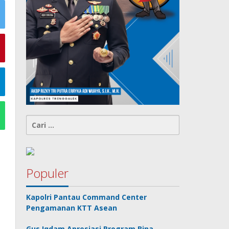
Cari
untuk:
Populer
Kapolri Pantau Command Center
Pengamanan KTT Asean
Gus Iqdam Apresiasi Program Bina