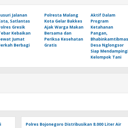
Susuri Jalanan
Polresta Malang
Aktif Dalam
Kota, Satlantas
Kota Gelar Bakkes
Program
Polres Gresik
Ajak Warga Makan
Ketahanan
Tebar Kebaikan
Bersama dan
Pangan,
Lewat Jumat
Periksa Kesehatan
Bhabinkamtibma
Berkah Berbagi
Gratis
Desa Nglongsor
Siap Mendamping
Kelompok Tani
i
Polres Bojonegoro Distribusikan 8.000 Liter Air