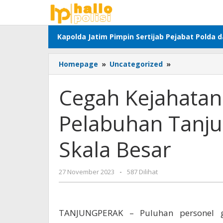
Lewati
ke
konten
Kapolda Jatim Pimpin Sertijab Pejabat Polda 
Cegah
Homepage
»
Uncategorized
»
Kejahatan
Jalanan
Cegah Kejahatan 
Polres
Pelabuhan
Pelabuhan Tanjun
Tanjung
Perak
Gelar
Skala Besar
Patroli
Skala
Besar
oleh
27 November 2023
-
587 Dilihat
Adhis
TANJUNGPERAK – Puluhan personel g