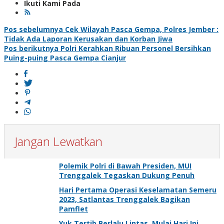
Ikuti Kami Pada
Navigasi
Pos sebelumnya
Cek Wilayah Pasca Gempa, Polres Jember :
Tidak Ada Laporan Kerusakan dan Korban Jiwa
pos
Pos berikutnya
Polri Kerahkan Ribuan Personel Bersihkan
Puing-puing Pasca Gempa Cianjur
Jangan Lewatkan
Polemik Polri di Bawah Presiden, MUI
Trenggalek Tegaskan Dukung Penuh
Hari Pertama Operasi Keselamatan Semeru
2023, Satlantas Trenggalek Bagikan
Pamflet
Yuk Tertib Berlalu Lintas, Mulai Hari Ini