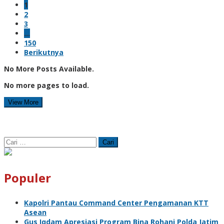
1
2
3
…
150
Berikutnya
No More Posts Available.
No more pages to load.
View More
Cari
untuk:
Populer
Kapolri Pantau Command Center Pengamanan KTT
Asean
Gus Iqdam Apresiasi Program Bina Rohani Polda Jatim