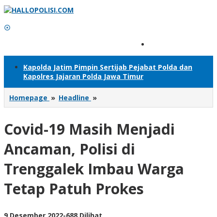
Lewati
ke
konten
Tambahkan Menu
Kapolda Jatim Pimpin Sertijab Pejabat Polda dan
Kapolres Jajaran Polda Jawa Timur
Covid-
Homepage
»
Headline
»
19
Masih
Covid-19 Masih Menjadi
Menjadi
Ancaman,
Polisi
Ancaman, Polisi di
di
Trenggalek
Trenggalek Imbau Warga
Imbau
Warga
Tetap Patuh Prokes
Tetap
Patuh
Prokes
oleh
9 Desember 2022
-
688 Dilihat