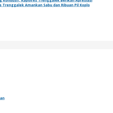
 Kondusif, Kapolres Trenggalek Berikan Apresiasi
s Trenggalek Amankan Sabu dan Ribuan Pil Koplo
ean