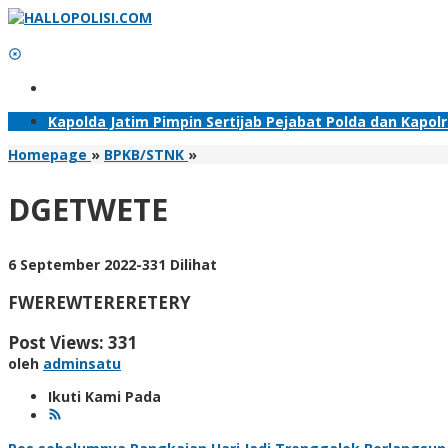
Lewati
ke
konten
Tambahkan Menu
Kapolda Jatim Pimpin Sertijab Pejabat Polda dan Kapol
DGETWETE
Homepage
»
BPKB/STNK
»
DGETWETE
oleh
6 September 2022
-
331 Dilihat
adminsatu
FWEREWTERERETERY
Post Views:
331
oleh
adminsatu
Ikuti Kami Pada