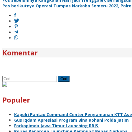
Navigasi
Pos sebelumnya
Rangkaian Hari Jadi Trenggalek Berlangsung
Pos berikutnya
Operasi Tumpas Narkoba Semeru 2022, Polre
pos
Komentar
Cari
untuk:
Populer
Kapolri Pantau Command Center Pengamanan KTT As
Gus Iqdam Apresiasi Program Bina Rohani Polda Jatim
Forkopimda Jawa Timur Launching RRJS
Polres Panorogo Launching Kampung Bebas Narkoba