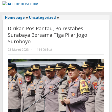
Lewati
ke
konten
Dirikan
Homepage
»
Uncategorized
»
Pos
Dirikan Pos Pantau, Polrestabes
Pantau,
Polrestabes
Surabaya Bersama Tiga Pilar Jogo
Surabaya
Suroboyo
Bersama
Tiga
oleh
23 Maret 2023
-
1114 Dilihat
Adhis
Pilar
Jogo
Suroboyo