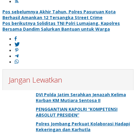
Navigasi
Pos sebelumnya
Akhir Tahun, Polres Pasuruan Kota
Berhasil Amankan 12 Tersangka Street Crime
pos
Pos berikutnya
Soliditas TNI Polri Lumajang, Kapolres
Bersama Dandim Salurkan Bantuan untuk Warga
Jangan Lewatkan
DVI Polda Jatim Serahkan Jenazah Kelima
Korban KM Mutiara Sentosa II
PENGGANTIAN KAPOLRI “KOMPETENSI
ABSOLUT PRESIDEN”
Polres Jombang Perkuat Kolaborasi Hadapi
Kekeringan dan Karhutla