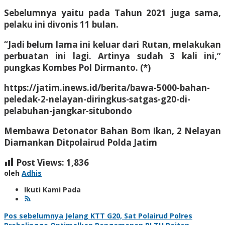
Sebelumnya yaitu pada Tahun 2021 juga sama,
pelaku ini divonis 11 bulan.
“Jadi belum lama ini keluar dari Rutan, melakukan
perbuatan ini lagi. Artinya sudah 3 kali ini,”
pungkas Kombes Pol Dirmanto. (*)
https://jatim.inews.id/berita/bawa-5000-bahan-
peledak-2-nelayan-diringkus-satgas-g20-di-
pelabuhan-jangkar-situbondo
Membawa Detonator Bahan Bom Ikan, 2 Nelayan
Diamankan Ditpolairud Polda Jatim
Post Views:
1,836
oleh
Adhis
Ikuti Kami Pada
Navigasi
Pos sebelumnya
Jelang KTT G20, Sat Polairud Polres