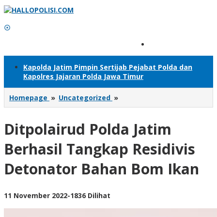
Lewati
ke
konten
Tambahkan Menu
Kapolda Jatim Pimpin Sertijab Pejabat Polda dan
Kapolres Jajaran Polda Jawa Timur
Ditpolairud
Homepage
»
Uncategorized
»
Polda
Jatim
Ditpolairud Polda Jatim
Berhasil
Tangkap
Residivis
Berhasil Tangkap Residivis
Detonator
Bahan
Detonator Bahan Bom Ikan
Bom
Ikan
oleh
11 November 2022
-
1836 Dilihat
Adhis