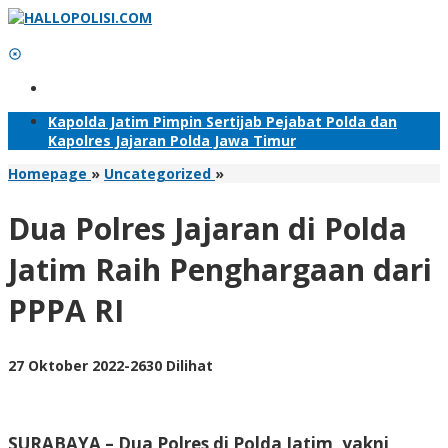
Lewati
ke
konten
Tambahkan Menu
Kapolda Jatim Pimpin Sertijab Pejabat Polda dan
Kapolres Jajaran Polda Jawa Timur
Dua
Homepage
»
Uncategorized
»
Polres
Jajaran
Dua Polres Jajaran di Polda
di
Polda
Jatim Raih Penghargaan dari
Jatim
Raih
PPPA RI
Penghargaan
dari
PPPA
RI
oleh
27 Oktober 2022
-
2630 Dilihat
Adhis
SURABAYA – Dua Polres di Polda Jatim, yakni