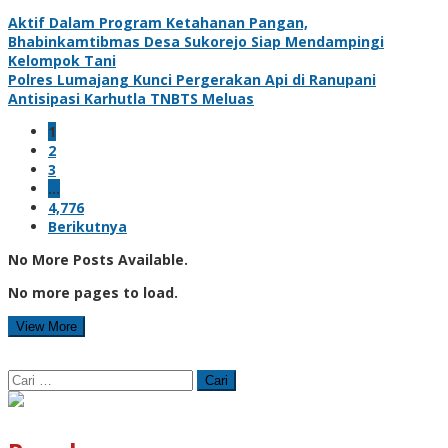
Aktif Dalam Program Ketahanan Pangan,
Bhabinkamtibmas Desa Sukorejo Siap Mendampingi
Kelompok Tani
Polres Lumajang Kunci Pergerakan Api di Ranupani
Antisipasi Karhutla TNBTS Meluas
1
2
3
…
4,776
Berikutnya
No More Posts Available.
No more pages to load.
View More
Cari
untuk: