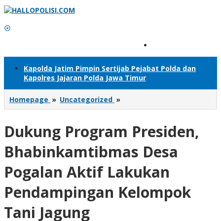
Lewati
ke
konten
Tambahkan Menu
Kapolda Jatim Pimpin Sertijab Pejabat Polda dan
Kapolres Jajaran Polda Jawa Timur
Dukung
Homepage
»
Uncategorized
»
Program
Presiden,
Dukung Program Presiden,
Bhabinkamtibmas
Desa
Pogalan
Bhabinkamtibmas Desa
Aktif
Lakukan
Pogalan Aktif Lakukan
Pendampingan
Kelompok
Pendampingan Kelompok
Tani
Jagung
Tani Jagung