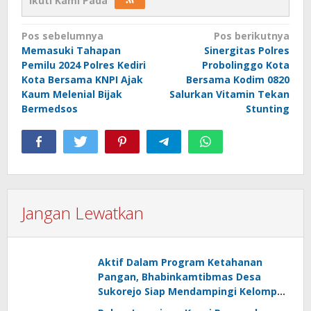
Ikuti Kami Pada
Navigasi
Pos sebelumnya
Pos berikutnya
Memasuki Tahapan
Sinergitas Polres
pos
Pemilu 2024 Polres Kediri
Probolinggo Kota
Kota Bersama KNPI Ajak
Bersama Kodim 0820
Kaum Melenial Bijak
Salurkan Vitamin Tekan
Bermedsos
Stunting
Jangan Lewatkan
Aktif Dalam Program Ketahanan
Pangan, Bhabinkamtibmas Desa
Sukorejo Siap Mendampingi Kelompok
Tani