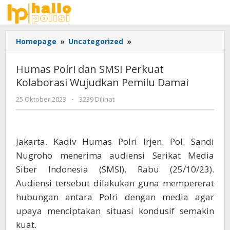
Lewati
ke
konten
Humas
Homepage
»
Uncategorized
»
Polri
dan
Humas Polri dan SMSI Perkuat
SMSI
Kolaborasi Wujudkan Pemilu Damai
Perkuat
Kolaborasi
oleh
25 Oktober 2023
-
3239 Dilihat
Wujudkan
Adhis
Pemilu
Damai
Jakarta. Kadiv Humas Polri Irjen. Pol. Sandi
Nugroho menerima audiensi Serikat Media
Siber Indonesia (SMSI), Rabu (25/10/23).
Audiensi tersebut dilakukan guna mempererat
hubungan antara Polri dengan media agar
upaya menciptakan situasi kondusif semakin
kuat.