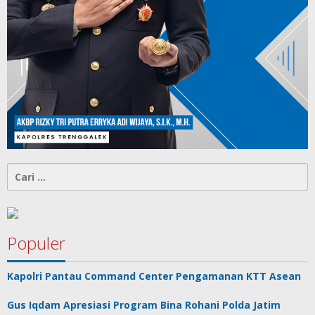
Cari
untuk:
Populer
Kapolri Pantau Command Center Pengamanan KTT Asean
Gus Iqdam Apresiasi Program Bina Rohani Polda Jatim