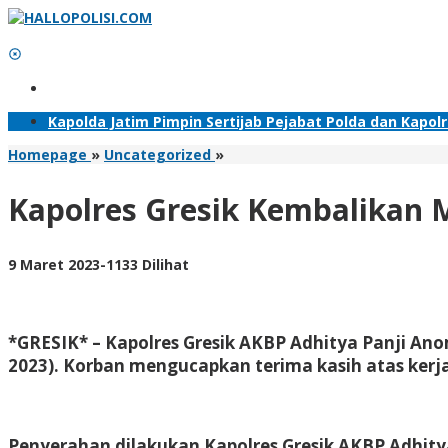
Lewati
ke
konten
Tambahkan Menu
Kapolda Jatim Pimpin Sertijab Pejabat Polda dan Kapol
Kapolres
Homepage
»
Uncategorized
»
Gresik
Kembalikan
Kapolres Gresik Kembalikan M
Motor
yang
Hilang,
oleh
9 Maret 2023
-
1133 Dilihat
Korban:
Adhis
Terima
Kasih
Pak
*GRESIK* – Kapolres Gresik AKBP Adhitya Panji Ano
Polisi
2023). Korban mengucapkan terima kasih atas kerja
Penyerahan dilakukan Kapolres Gresik AKBP Adhi