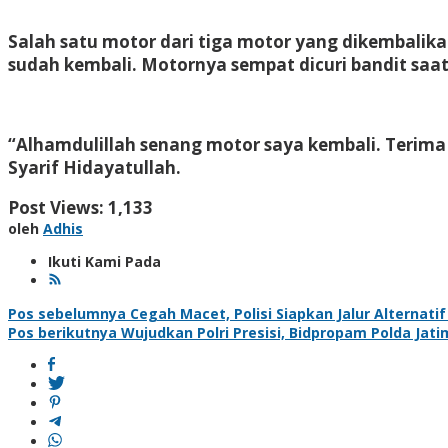
Salah satu motor dari tiga motor yang dikembalik
sudah kembali. Motornya sempat dicuri bandit saa
“Alhamdulillah senang motor saya kembali. Terima 
Syarif Hidayatullah.
Post Views:
1,133
oleh
Adhis
Ikuti Kami Pada
Navigasi
Pos sebelumnya
Cegah Macet, Polisi Siapkan Jalur Alternati
Pos berikutnya
Wujudkan Polri Presisi, Bidpropam Polda Jati
pos