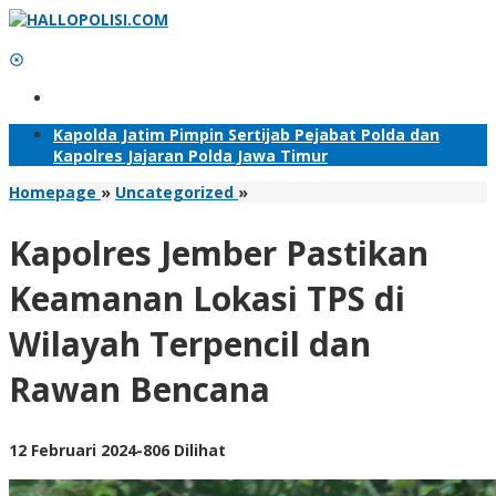
Lewati
ke
konten
Tambahkan Menu
Kapolda Jatim Pimpin Sertijab Pejabat Polda dan
Kapolres Jajaran Polda Jawa Timur
Kapolres
Homepage
»
Uncategorized
»
Jember
Pastikan
Kapolres Jember Pastikan
Keamanan
Lokasi
Keamanan Lokasi TPS di
TPS
di
Wilayah Terpencil dan
Wilayah
Terpencil
Rawan Bencana
dan
Rawan
Bencana
oleh
12 Februari 2024
-
806 Dilihat
Adhis