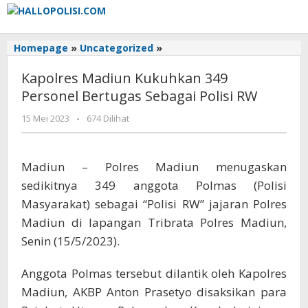
Lewati
ke
konten
Kapolres
Homepage
»
Uncategorized
»
Madiun
Kapolres Madiun Kukuhkan 349
Kukuhkan
349
Personel Bertugas Sebagai Polisi RW
Personel
oleh
15 Mei 2023
-
674 Dilihat
Bertugas
Adhis
Sebagai
Polisi
RW
Madiun – Polres Madiun menugaskan
sedikitnya 349 anggota Polmas (Polisi
Masyarakat) sebagai “Polisi RW” jajaran Polres
Madiun di lapangan Tribrata Polres Madiun,
Senin (15/5/2023).
Anggota Polmas tersebut dilantik oleh Kapolres
Madiun, AKBP Anton Prasetyo disaksikan para