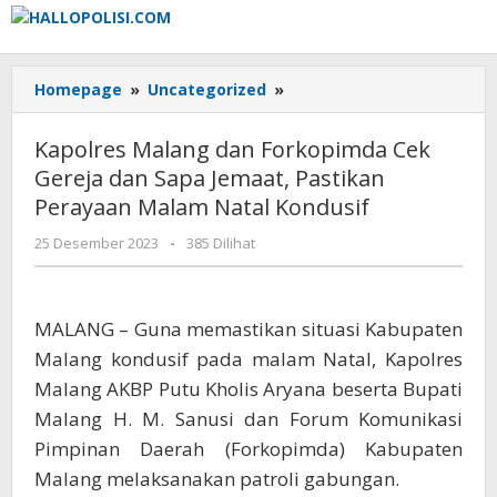
Lewati
ke
konten
Kapolres
Homepage
»
Uncategorized
»
Malang
dan
Kapolres Malang dan Forkopimda Cek
Forkopimda
Gereja dan Sapa Jemaat, Pastikan
Cek
Perayaan Malam Natal Kondusif
Gereja
dan
oleh
25 Desember 2023
-
385 Dilihat
Sapa
Adhis
Jemaat,
Pastikan
Perayaan
MALANG – Guna memastikan situasi Kabupaten
Malam
Malang kondusif pada malam Natal, Kapolres
Natal
Malang AKBP Putu Kholis Aryana beserta Bupati
Kondusif
Malang H. M. Sanusi dan Forum Komunikasi
Pimpinan Daerah (Forkopimda) Kabupaten
Malang melaksanakan patroli gabungan.