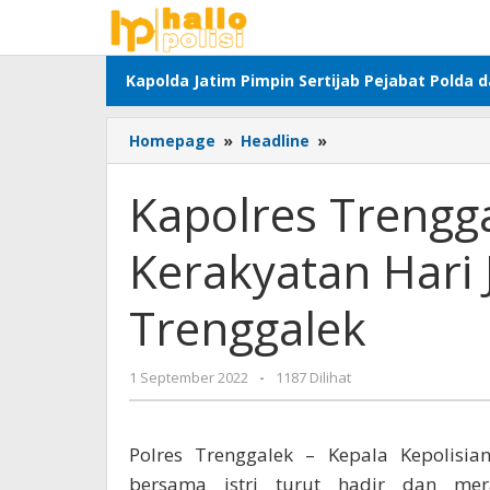
Lewati
ke
konten
Kapolda Jatim Pimpin Sertijab Pejabat Polda 
Kapolres
Homepage
»
Headline
»
Trenggalek
Ikuti
Kapolres Trengga
Kirab
Kerakyatan
Kerakyatan Hari
Hari
Jadi
Ke-
Trenggalek
828
Kabupaten
Trenggalek
oleh
1 September 2022
-
1187 Dilihat
adminsatu
Polres Trenggalek – Kepala Kepolisian
bersama istri turut hadir dan me