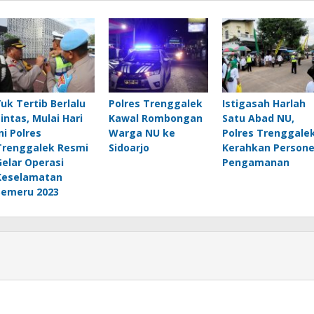
Yuk Tertib Berlalu
Polres Trenggalek
Istigasah Harlah
Lintas, Mulai Hari
Kawal Rombongan
Satu Abad NU,
ni Polres
Warga NU ke
Polres Trenggale
Trenggalek Resmi
Sidoarjo
Kerahkan Persone
Gelar Operasi
Pengamanan
Keselamatan
Semeru 2023