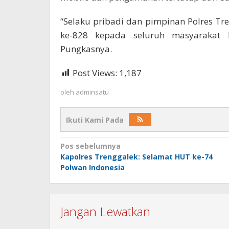
“Selaku pribadi dan pimpinan Polres Tr
ke-828 kepada seluruh masyarakat Ka
Pungkasnya.
Post Views:
1,187
oleh
adminsatu
Ikuti Kami Pada
Navigasi
Pos sebelumnya
Kapolres Trenggalek: Selamat HUT ke-74
pos
Polwan Indonesia
Jangan Lewatkan