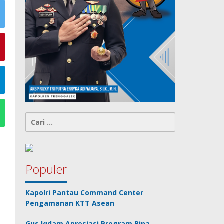
Cari
untuk:
Populer
Kapolri Pantau Command Center
Pengamanan KTT Asean
Gus Iqdam Apresiasi Program Bina