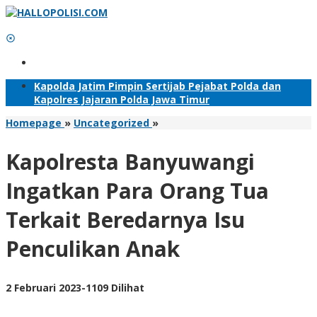
Lewati
ke
konten
Tambahkan Menu
Kapolda Jatim Pimpin Sertijab Pejabat Polda dan
Kapolres Jajaran Polda Jawa Timur
Kapolresta
Homepage
»
Uncategorized
»
Banyuwangi
Ingatkan
Kapolresta Banyuwangi
Para
Orang
Ingatkan Para Orang Tua
Tua
Terkait
Terkait Beredarnya Isu
Beredarnya
Isu
Penculikan Anak
Penculikan
Anak
oleh
2 Februari 2023
-
1109 Dilihat
Adhis