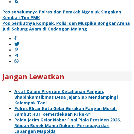
Navigasi
Pos sebelumnya
Polres dan Pemkab Nganjuk Siagakan
Kembali Tim PMK
pos
Pos berikutnya
Kompak, Polisi dan Muspika Bongkar Arena
Judi Sabung Ayam di Gedangan Malang
Jangan Lewatkan
Aktif Dalam Program Ketahanan Pangan,
Bhabinkamtibmas Desa Jajar Siap Mendampingi
Kelompok Tani
Polres Blitar Kota Gelar Gerakan Pangan Murah
Sambut HUT Kemerdekaan RI ke-81
Polda Jatim Gelar Nobar Final Piala Presiden 2026,
Ribuan Bonek Mania Dukung Persebaya dari
Lapangan Mapolda