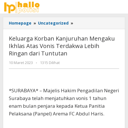
Lewati
ke
konten
Keluarga
Homepage
»
Uncategorized
»
Korban
Kanjuruhan
Keluarga Korban Kanjuruhan Mengaku
Mengaku
Ikhlas Atas Vonis Terdakwa Lebih
Ikhlas
Ringan dari Tuntutan
Atas
Vonis
oleh
10 Maret 2023
-
1315 Dilihat
Terdakwa
Adhis
Lebih
Ringan
dari
Tuntutan
*SURABAYA* – Majelis Hakim Pengadilan Negeri
Surabaya telah menjatuhkan vonis 1 tahun
enam bulan penjara kepada Ketua Panitia
Pelaksana (Panpel) Arema FC Abdul Haris.