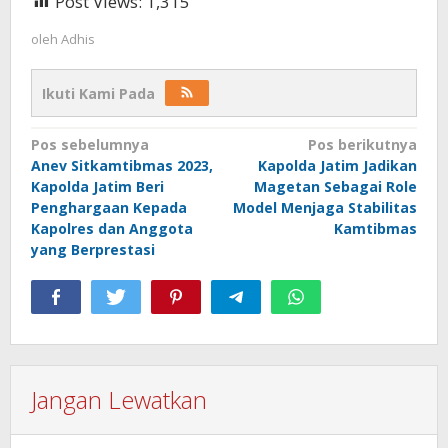
Post Views:
1,315
oleh
Adhis
Ikuti Kami Pada
Navigasi
Pos sebelumnya
Pos berikutnya
Anev Sitkamtibmas 2023,
Kapolda Jatim Jadikan
pos
Kapolda Jatim Beri
Magetan Sebagai Role
Penghargaan Kepada
Model Menjaga Stabilitas
Kapolres dan Anggota
Kamtibmas
yang Berprestasi
Jangan Lewatkan