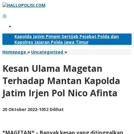
Lewati
ke
konten
Tambahkan Menu
Kapolda Jatim Pimpin Sertijab Pejabat Polda dan
Kapolres Jajaran Polda Jawa Timur
Kesan
Homepage
»
Uncategorized
»
Ulama
Magetan
Kesan Ulama Magetan
Terhadap
Mantan
Terhadap Mantan Kapolda
Kapolda
Jatim
Jatim Irjen Pol Nico Afinta
Irjen
Pol
Nico
Afinta
oleh
20 Oktober 2022
-
1052 Dilihat
Adhis
*MAGETAN* – Banyak kesan yang ditinggalkan