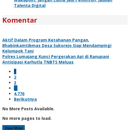
Talenta Digital
Komentar
Aktif Dalam Program Ketahanan Pangan,
Bhabinkamtibmas Desa Sukorejo Siap Mendampingi
Kelompok Tani
Polres Lumajang Kunci Pergerakan Api di Ranupani
Antisipasi Karhutla TNBTS Meluas
1
2
3
…
4,776
Berikutnya
No More Posts Available.
No more pages to load.
View More